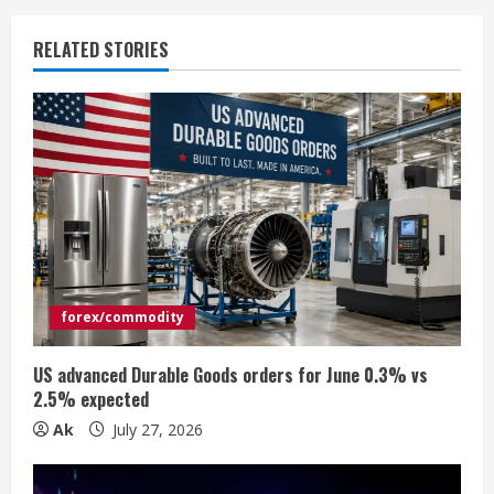
i
RELATED STORIES
n
u
e
R
e
a
forex/commodity
d
US advanced Durable Goods orders for June 0.3% vs
i
2.5% expected
n
Ak
July 27, 2026
g