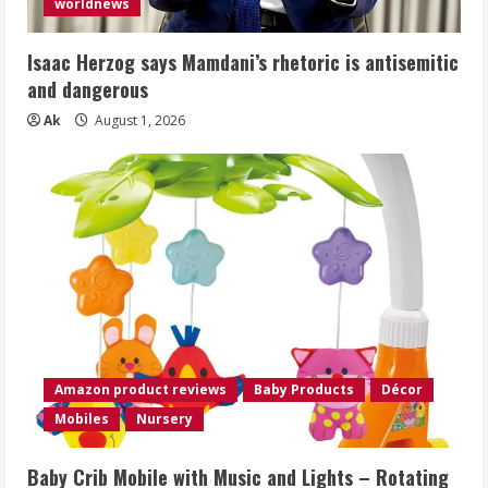
worldnews
Isaac Herzog says Mamdani’s rhetoric is antisemitic
and dangerous
Ak
August 1, 2026
Amazon product reviews
Baby Products
Décor
Mobiles
Nursery
Baby Crib Mobile with Music and Lights – Rotating