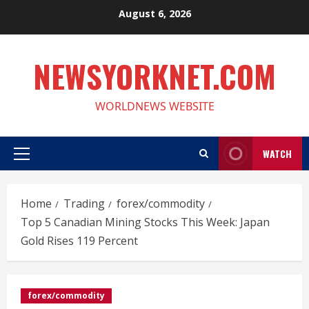
Skip
August 6, 2026
to
content
NEWSYORKNET.COM
WORLDNEWS WEBSITE
WATCH
Primary
Menu
Home
Trading
forex/commodity
Top 5 Canadian Mining Stocks This Week: Japan
Gold Rises 119 Percent
forex/commodity